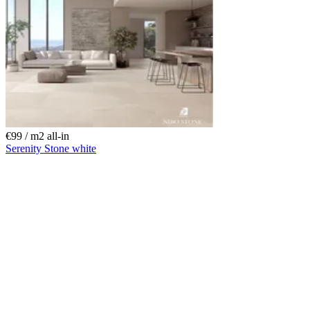
€99 / m
2
all-in
Serenity Stone white