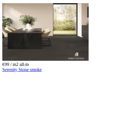
€99 / m
2
all-in
Serenity Stone smoke