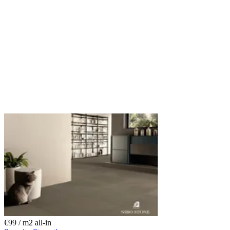
€99 / m
2
all-in