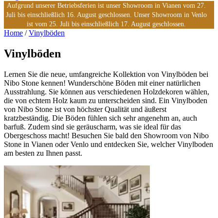
Aufgrund unserer Betriebsferien ist unser Showroom in Vianen vom 27.
Juli bis einschließlich 16. August geschlossen. Unser Showroom in Venlo
ist vom 25. Juli bis einschließlich 17. August geschlossen.
Home
/
Vinylböden
Vinylböden
Lernen Sie die neue, umfangreiche Kollektion von Vinylböden bei
Nibo Stone kennen! Wunderschöne Böden mit einer natürlichen
Ausstrahlung. Sie können aus verschiedenen Holzdekoren wählen,
die von echtem Holz kaum zu unterscheiden sind. Ein Vinylboden
von Nibo Stone ist von höchster Qualität und äußerst
kratzbeständig. Die Böden fühlen sich sehr angenehm an, auch
barfuß. Zudem sind sie geräuscharm, was sie ideal für das
Obergeschoss macht! Besuchen Sie bald den Showroom von Nibo
Stone in Vianen oder Venlo und entdecken Sie, welcher Vinylboden
am besten zu Ihnen passt.