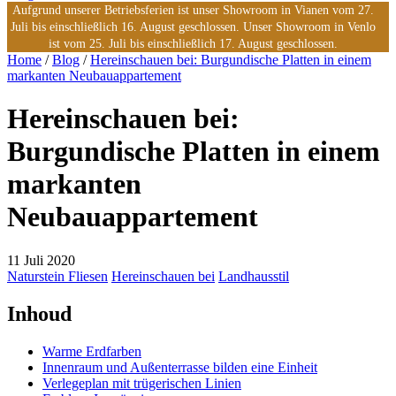
Aufgrund unserer Betriebsferien ist unser Showroom in Vianen vom 27.
Juli bis einschließlich 16. August geschlossen. Unser Showroom in Venlo
ist vom 25. Juli bis einschließlich 17. August geschlossen.
Home
/
Blog
/
Hereinschauen bei: Burgundische Platten in einem
markanten Neubauappartement
Hereinschauen bei:
Burgundische Platten in einem
markanten
Neubauappartement
11 Juli 2020
Naturstein Fliesen
Hereinschauen bei
Landhausstil
Inhoud
Warme Erdfarben
Innenraum und Außenterrasse bilden eine Einheit
Verlegeplan mit trügerischen Linien