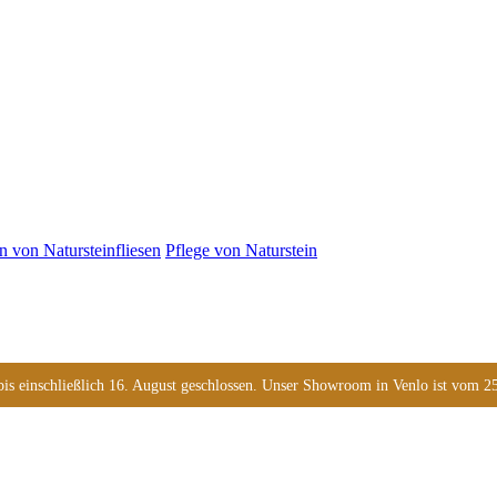
n von Natursteinfliesen
Pflege von Naturstein
s einschließlich 16. August geschlossen. Unser Showroom in Venlo ist vom 25. 