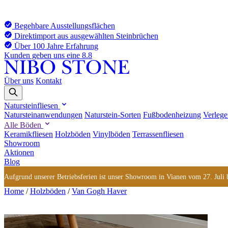
Begehbare Ausstellungsflächen
Direktimport aus ausgewählten Steinbrüchen
Über 100 Jahre Erfahrung
Kunden geben uns eine 8.8
Über uns
Kontakt
Natursteinfliesen
Natursteinanwendungen
Naturstein-Sorten
Fußbodenheizung
Verlege
Alle Böden
Keramikfliesen
Holzböden
Vinylböden
Terrassenfliesen
Showroom
Aktionen
Blog
Aufgrund unserer Betriebsferien ist unser Showroom in Vianen vom 27. Juli bi
Home
/
Holzböden
/
Van Gogh Haver