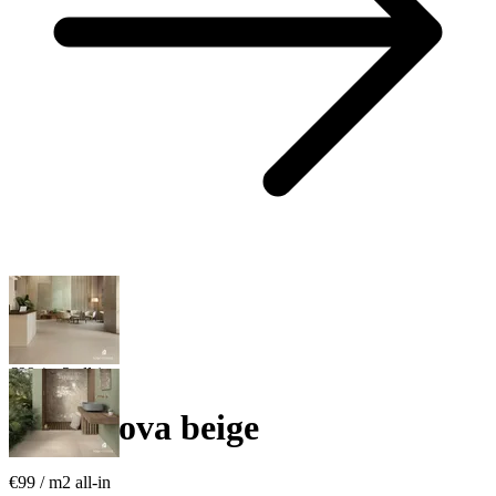
€99 / m
2
all-in
TerraNova beige
€99
/ m
2
all-in