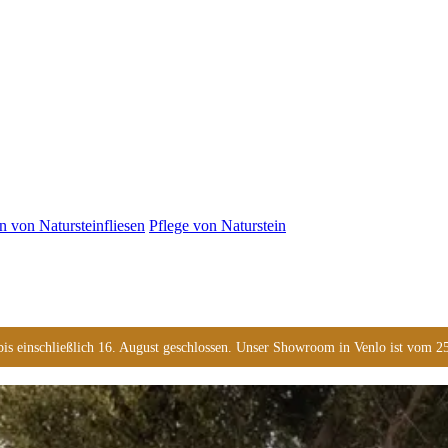
n von Natursteinfliesen
Pflege von Naturstein
s einschließlich 16. August geschlossen. Unser Showroom in Venlo ist vom 25. 