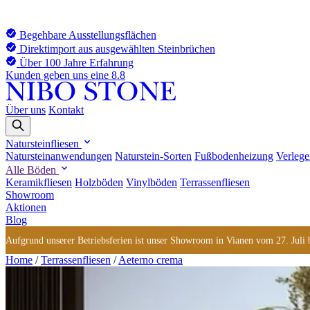
Begehbare Ausstellungsflächen
Direktimport aus ausgewählten Steinbrüchen
Über 100 Jahre Erfahrung
Kunden geben uns eine 8.8
Über uns
Kontakt
Natursteinfliesen
Natursteinanwendungen
Naturstein-Sorten
Fußbodenheizung
Verlege
Alle Böden
Keramikfliesen
Holzböden
Vinylböden
Terrassenfliesen
Showroom
Aktionen
Blog
Aufgrund unserer Betriebsferien ist unser Showroom in Vianen vom 27. Juli bi
Home
/
Terrassenfliesen
/
Aeterno crema