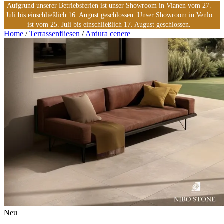
Aufgrund unserer Betriebsferien ist unser Showroom in Vianen vom 27.
Juli bis einschließlich 16. August geschlossen. Unser Showroom in Venlo
ist vom 25. Juli bis einschließlich 17. August geschlossen.
Home
/
Terrassenfliesen
/
Ardura cenere
Neu