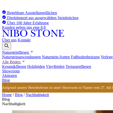
Begehbare Ausstellungsflächen
Direktimport aus ausgewählten Steinbrüchen
Über 100 Jahre Erfahrung
Kunden geben uns eine 8.8
Über uns
Kontakt
Natursteinfliesen
Natursteinanwendungen
Naturstein-Sorten
Fußbodenheizung
Verlege
Alle Böden
Keramikfliesen
Holzböden
Vinylböden
Terrassenfliesen
Showroom
Aktionen
Blog
Aufgrund unserer Betriebsferien ist unser Showroom in Vianen vom 27. Juli bi
Home
/
Blog
/
Nachhaltigkeit
Blog
Nachhaltigkeit