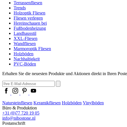
Terrassenfliesen
Trends
Holzoptik Fliesen
Fliesen verlegen
Hereinschauen bei
Fußbodenheizung
Landhausstil
XXL-Fliesen
Wandfliesen
Marmoroptik Fliesen
Holzböden
Nachhaltigkeit
PVC-Böden
Erhalten Sie die neuesten Produkte und Aktionen direkt in Ihren Post
Natursteinfliesen
Keramikfliesen
Holzböden
Vinylböden
Büro & Produktion
+31 (0)77 720 19 05
info@nibostone.nl
Postanschrift