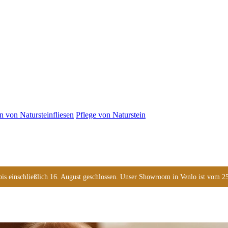
n von Natursteinfliesen
Pflege von Naturstein
s einschließlich 16. August geschlossen. Unser Showroom in Venlo ist vom 25. 