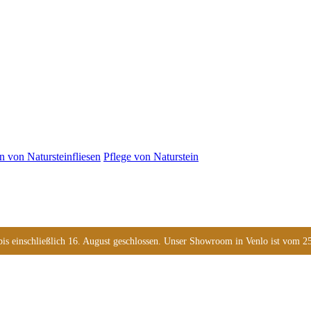
n von Natursteinfliesen
Pflege von Naturstein
s einschließlich 16. August geschlossen. Unser Showroom in Venlo ist vom 25. 