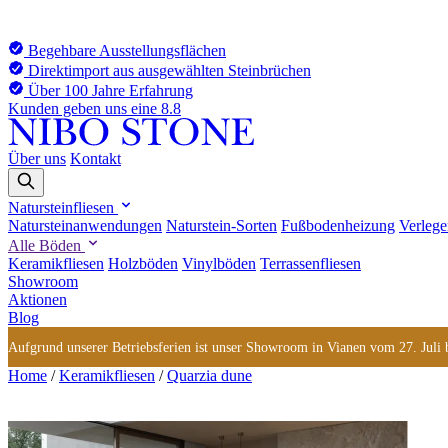
Begehbare Ausstellungsflächen
Direktimport aus ausgewählten Steinbrüchen
Über 100 Jahre Erfahrung
Kunden geben uns eine 8.8
Über uns
Kontakt
Natursteinfliesen
Natursteinanwendungen
Naturstein-Sorten
Fußbodenheizung
Verlege
Alle Böden
Keramikfliesen
Holzböden
Vinylböden
Terrassenfliesen
Showroom
Aktionen
Blog
Aufgrund unserer Betriebsferien ist unser Showroom in Vianen vom 27. Juli bi
Home
/
Keramikfliesen
/
Quarzia dune