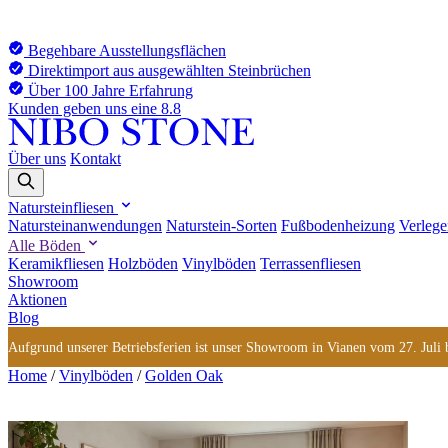
Begehbare Ausstellungsflächen
Direktimport aus ausgewählten Steinbrüchen
Über 100 Jahre Erfahrung
Kunden geben uns eine 8.8
Über uns
Kontakt
Natursteinfliesen
Natursteinanwendungen
Naturstein-Sorten
Fußbodenheizung
Verlege
Alle Böden
Keramikfliesen
Holzböden
Vinylböden
Terrassenfliesen
Showroom
Aktionen
Blog
Aufgrund unserer Betriebsferien ist unser Showroom in Vianen vom 27. Juli bi
Home
/
Vinylböden
/
Golden Oak