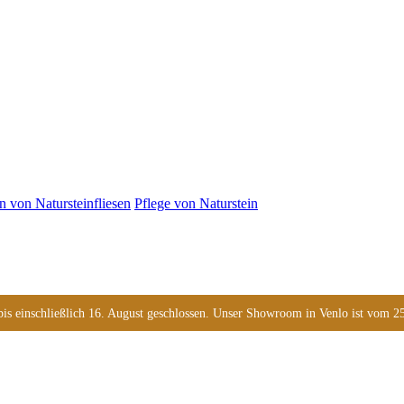
n von Natursteinfliesen
Pflege von Naturstein
s einschließlich 16. August geschlossen. Unser Showroom in Venlo ist vom 25. 