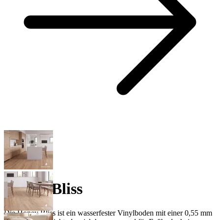
Honey Bliss
Die Honey Bliss ist ein wasserfester Vinylboden mit einer 0,55 mm