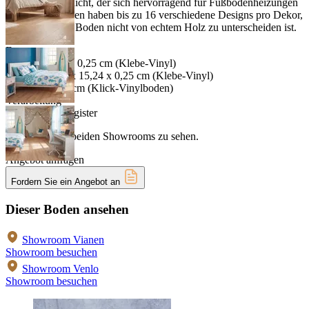
starken Nutzschicht, der sich hervorragend für Fußbodenheizungen
eignet. Die Dielen haben bis zu 16 verschiedene Designs pro Dekor,
wodurch dieser Boden nicht von echtem Holz zu unterscheiden ist.
Format
152,4 x 22,86 x 0,25 cm (Klebe-Vinyl)
Fischgrät 76,2 x 15,24 x 0,25 cm (Klebe-Vinyl)
72 x 18 x 0,25 cm (Klick-Vinylboden)
Verarbeitung
Embossed-in-register
Als Paneele in beiden Showrooms zu sehen.
Angebot anfragen
Fordern Sie ein Angebot an
Dieser Boden ansehen
Showroom Vianen
Showroom besuchen
Showroom Venlo
Showroom besuchen